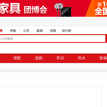
商
求购
公司
新闻
招商
排行榜
搭配
选购
常识
风水
装修