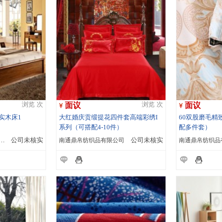
面议
面议
浏览 次
浏览 次
实木床1
大红婚庆贡缎提花四件套高端彩绣I
60双股磨毛精
系列（可搭配4-10件）
配多件套）
国际物流有限公司珠海市分公司
公司未核实
南通鼎帛纺织品有限公司
公司未核实
南通鼎帛纺织品