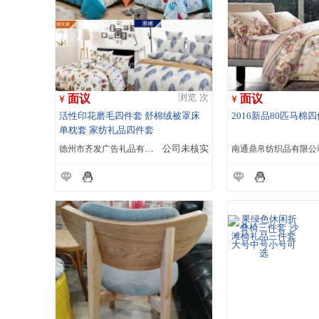
面议
面议
浏览 次
活性印花磨毛四件套 舒棉绒被罩床
2016新品80匹马棉
单枕套 家纺礼品四件套
德州市齐发广告礼品有限公司
公司未核实
南通鼎帛纺织品有限公