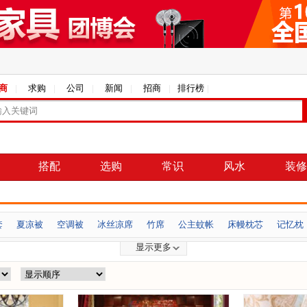
商
求购
公司
新闻
招商
排行榜
搭配
选购
常识
风水
装修
套
夏凉被
空调被
冰丝凉席
竹席
公主蚊帐
床幔枕芯
记忆枕
显示更多