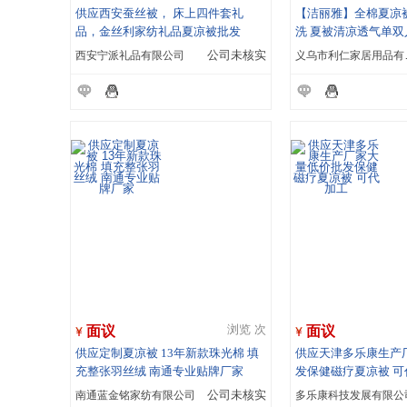
供应西安蚕丝被， 床上四件套礼
【洁丽雅】全棉夏凉
品，金丝利家纺礼品夏凉被批发
洗 夏被清凉透气单双
西安宁派礼品有限公司
公司未核实
义乌市
面议
面议
浏览 次
供应定制夏凉被 13年新款珠光棉 填
供应天津多乐康生产
充整张羽丝绒 南通专业贴牌厂家
发保健磁疗夏凉被 可
南通蓝金铭家纺有限公司
公司未核实
多乐康科技发展有限公