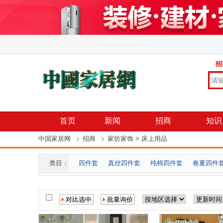
招
首页
新闻
招商
知识
中国家居网
招商
家纺家饰
>
床上用品
类目：
四件套
真丝四件套
纯棉四件套
春夏四件