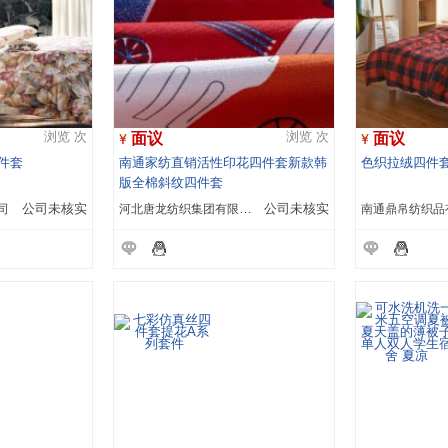
面议
面议
浏览 次
浏览 次
四件套
南通家纺直销活性印花四件套新款韩
色织拉绒四件
版全棉斜纹四件套
司
公司未核实
河北唐龙纺织集团有限公司
公司未核实
南通鼎帛纺织品