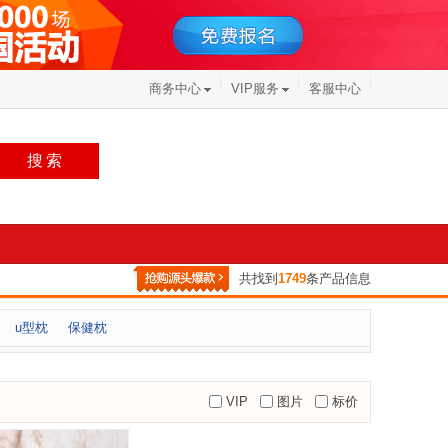
商务中心
VIP服务
客服中心
搜索
共找到
1749
条产品信息
u型枕
保健枕
VIP
图片
标价