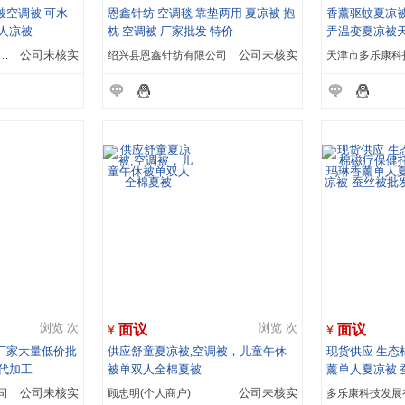
被空调被 可水
恩鑫针纺 空调毯 靠垫两用 夏凉被 抱
香薰驱蚊夏凉被
人凉被
枕 空调被 厂家批发 特价
弄温变夏凉被
利仁家居用品有限公司
公司未核实
绍兴县恩鑫针纺有限公司
公司未核实
面议
面议
浏览 次
浏览 次
厂家大量低价批
供应舒童夏凉被,空调被，儿童午休
现货供应 生态
代加工
被单双人全棉夏被
薰单人夏凉被 
司
公司未核实
顾忠明(个人商户)
公司未核实
多乐康科技发展