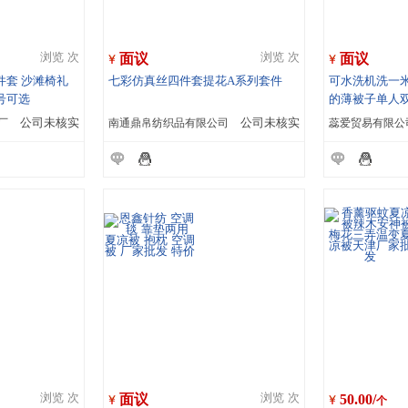
面议
面议
浏览 次
浏览 次
件套 沙滩椅礼
七彩仿真丝四件套提花A系列套件
可水洗机洗一米
号可选
的薄被子单人双
厂
公司未核实
南通鼎帛纺织品有限公司
公司未核实
蕊爱贸易有限公
面议
50.00/
浏览 次
浏览 次
个