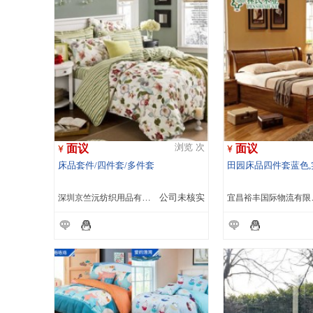
面议
面议
浏览 次
床品套件/四件套/多件套
田园床品四件套蓝色,
深圳京竺沅纺织用品有限公司
公司未核实
宜昌裕丰