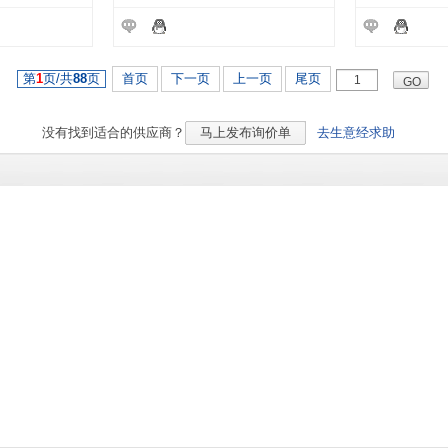
第
1
页/共
88
页
首页
下一页
上一页
尾页
没有找到适合的
供应商？
马上发布询价单
去生意经求助