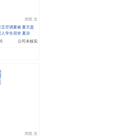
浏览 次
五空调夏被 夏天盖
人学生宿舍 夏凉
司
公司未核实
浏览 次