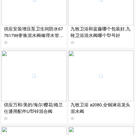
供应安装增压泵卫生间防水67
九牧卫浴和蓝藤哪个包装好,九
761799更换混水阀修理水管漏
牧卫浴混水阀哪个型号好
水
供应万和/美的/海尔/樱花/格兰
九牧卫浴 a2080,全铜淋浴龙头
仕通用配件U型锌混合阀
混水阀