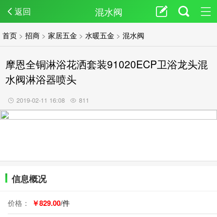
混水阀
返回
首页
>
招商
>
家居五金
>
水暖五金
>
混水阀
摩恩全铜淋浴花洒套装91020ECP卫浴龙头混
水阀淋浴器喷头
2019-02-11 16:08
811
信息概况
价格：
￥829.00
/件