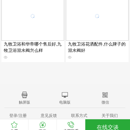
九牧卫浴和华帝哪个售后好,九
九牧卫浴花洒配件,什么牌子的
牧卫浴混水阀怎么样
混水阀好
触屏版
电脑版
微信
登录/注册
意见反馈
联系方式
关于我们
站点地图
(c)2008-2015
中国家居网
All Rights Reserved
在线交谈