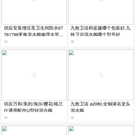
供应安装增压泵卫生间防水67
九牧卫浴和蓝藤哪个包装好,九
761799更换混水阀修理水管漏
牧卫浴混水阀哪个型号好
水
供应万和/美的/海尔/樱花/格兰
九牧卫浴 a2080,全铜淋浴龙头
仕通用配件U型锌混合阀
混水阀