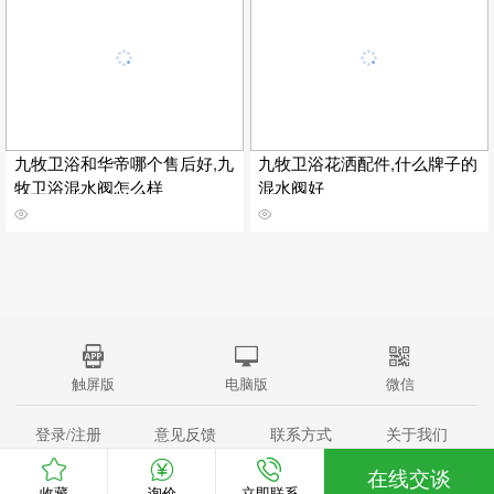
九牧卫浴和华帝哪个售后好,九
九牧卫浴花洒配件,什么牌子的
牧卫浴混水阀怎么样
混水阀好
触屏版
电脑版
微信
登录/注册
意见反馈
联系方式
关于我们
站点地图
(c)2008-2015
中国家居网
All Rights Reserved
在线交谈
收藏
询价
立即联系