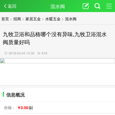
混水阀
返回
首页
>
招商
>
家居五金
>
水暖五金
>
混水阀
九牧卫浴和品格哪个没有异味,九牧卫浴混水
阀质量好吗
2019-02-04 13:30
816
信息概况
价格：
￥0.00
/副