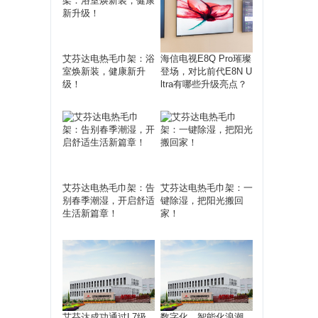
艾芬达电热毛巾架：浴
海信电视E8Q Pro璀璨
室焕新装，健康新升
登场，对比前代E8N U
级！
ltra有哪些升级亮点？
艾芬达电热毛巾架：告
艾芬达电热毛巾架：一
别春季潮湿，开启舒适
键除湿，把阳光搬回
生活新篇章！
家！
艾芬达成功通过L7级
数字化、智能化浪潮