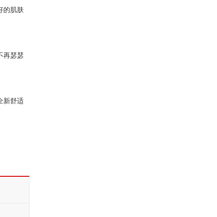
好的肌肤
不再瑟瑟
全新舒适