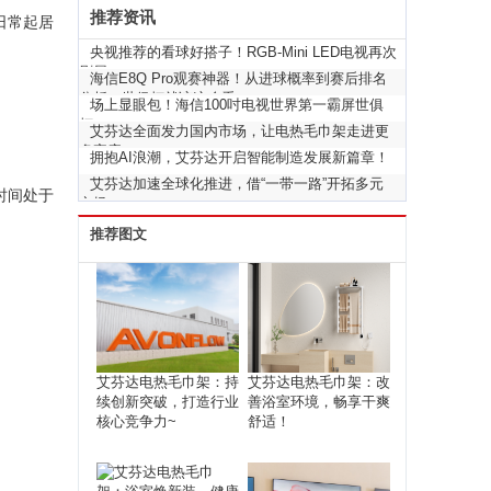
推荐资讯
日常起居
央视推荐的看球好搭子！RGB-Mini LED电视再次
刷屏
海信E8Q Pro观赛神器！从进球概率到赛后排名
分析，世俱杯就该这么看
场上显眼包！海信100吋电视世界第一霸屏世俱
杯
艾芬达全面发力国内市场，让电热毛巾架走进更
多家庭！
拥抱AI浪潮，艾芬达开启智能制造发展新篇章！
艾芬达加速全球化推进，借“一带一路”开拓多元
时间处于
市场！
推荐图文
艾芬达电热毛巾架：持
艾芬达电热毛巾架：改
续创新突破，打造行业
善浴室环境，畅享干爽
核心竞争力~
舒适！