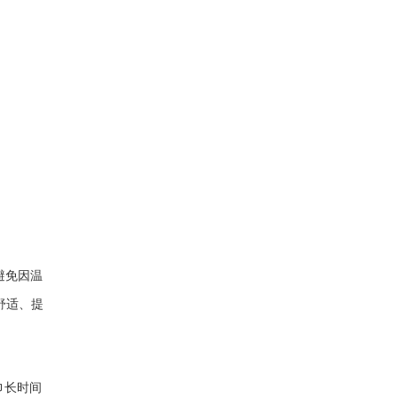
避免因温
舒适、提
巾长时间