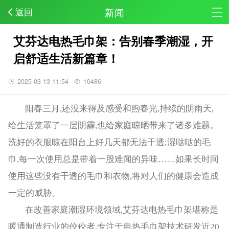
新闻
返回
艾芬达电热毛巾架：告别春季潮湿，开
启舒适生活新篇章！
2025-03-13 11:54
10486
阳春三月,还没来得及感受和煦春光,持续的阴雨天,
给生活笼罩了一层阴霾,也给家庭晾晒带来了诸多难题。
洗好的衣服晾在阳台上好几天都无法干透;湿哒哒的毛
巾,每一次使用总是带着一股难闻的异味……如果长时间
使用这些没有干透的毛巾和衣物,将对人们的健康会造成
一定的威胁。
在改善家庭潮湿环境领域,艾芬达电热毛巾架堪称是
暖通制造行业的佼佼者,专注于电热毛巾架技术研发近20