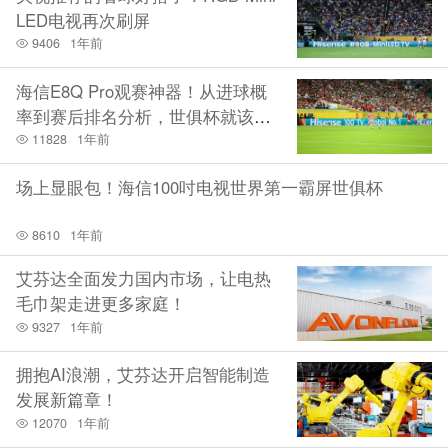
LED电视再次刷屏
9406
1年前
海信E8Q Pro观赛神器！从进球概
率到赛后排名分析，世俱杯就该这
么看
11828
1年前
场上显眼包！海信100吋电视世界第一霸屏世俱杯
8610
1年前
艾芬达全面发力国内市场，让电热
毛巾架走进更多家庭！
9327
1年前
拥抱AI浪潮，艾芬达开启智能制造
发展新篇章！
12070
1年前