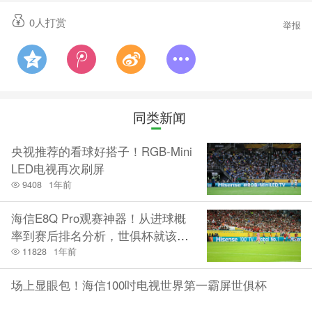
0
人打赏
举报
同类新闻
央视推荐的看球好搭子！RGB-Mini
LED电视再次刷屏
9408
1年前
海信E8Q Pro观赛神器！从进球概
率到赛后排名分析，世俱杯就该这
么看
11828
1年前
场上显眼包！海信100吋电视世界第一霸屏世俱杯