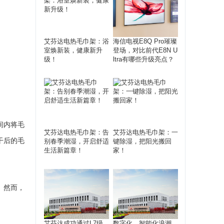
艾芬达电热毛巾架：浴
海信电视E8Q Pro璀璨
室焕新装，健康新升
登场，对比前代E8N U
级！
ltra有哪些升级亮点？
间内将毛
艾芬达电热毛巾架：告
艾芬达电热毛巾架：一
干后的毛
别春季潮湿，开启舒适
键除湿，把阳光搬回
生活新篇章！
家！
。然而，
艾芬达成功通过L7级
数字化、智能化浪潮