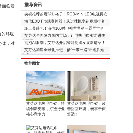
推荐资讯
常面临着
央视推荐的看球好搭子！RGB-Mini LED电视再次
刷屏
海信E8Q Pro观赛神器！从进球概率到赛后排名
分析，世俱杯就该这么看
场上显眼包！海信100吋电视世界第一霸屏世俱
湿的环境
杯
艾芬达全面发力国内市场，让电热毛巾架走进更
多家庭！
拥抱AI浪潮，艾芬达开启智能制造发展新篇章！
身体，对
艾芬达加速全球化推进，借“一带一路”开拓多元
市场！
推荐图文
艾芬达电热毛巾架：持
艾芬达电热毛巾架：改
续创新突破，打造行业
善浴室环境，畅享干爽
核心竞争力~
舒适！