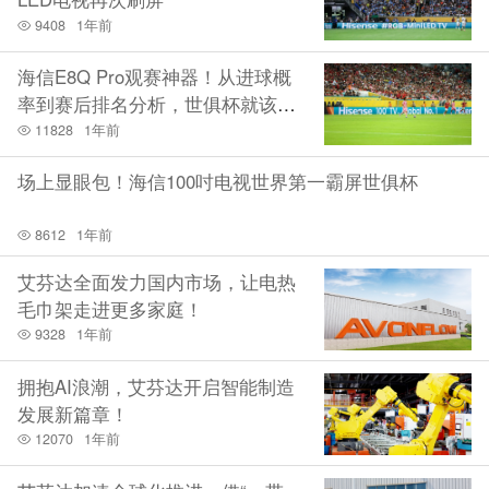
9408
1年前
海信E8Q Pro观赛神器！从进球概
率到赛后排名分析，世俱杯就该这
么看
11828
1年前
场上显眼包！海信100吋电视世界第一霸屏世俱杯
8612
1年前
艾芬达全面发力国内市场，让电热
毛巾架走进更多家庭！
9328
1年前
拥抱AI浪潮，艾芬达开启智能制造
发展新篇章！
12070
1年前